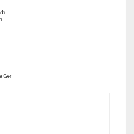
17h
h
ia Ger