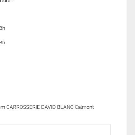
ture :
18h
18h
cisium CARROSSERIE DAVID BLANC Calmont