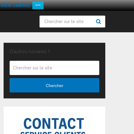
vice Clients
+++
D’autres horaires ?
Chercher