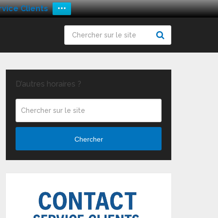
vice Clients
+++
D’autres horaires ?
Chercher